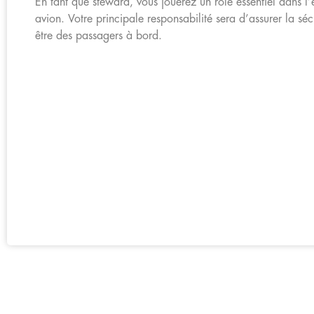
En tant que steward, vous jouerez un rôle essentiel dans l
avion. Votre principale responsabilité sera d’assurer la sécur
être des passagers à bord.