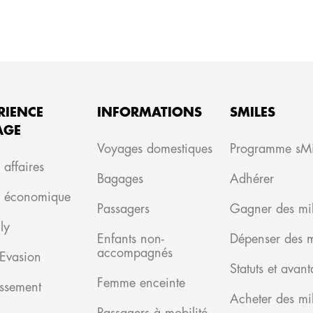
RIENCE
INFORMATIONS
SMILES
AGE
Voyages domestiques
Programme sMi
 affaires
Bagages
Adhérer
e économique
Passagers
Gagner des mi
ly
Enfants non-
Dépenser des m
accompagnés
 Evasion
Statuts et avan
Femme enceinte
issement
Acheter des mi