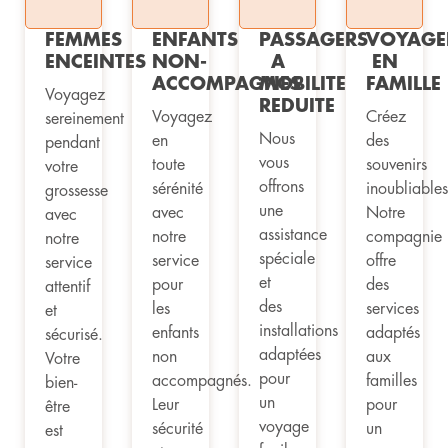
FEMMES
ENFANTS
PASSAGERS
VOYAGE
ENCEINTES
NON-
A
EN
ACCOMPAGNES
MOBILITE
FAMILLE
Voyagez
REDUITE
Voyagez
Créez
sereinement
Nous
en
des
pendant
vous
toute
souvenirs
votre
offrons
sérénité
inoubliables
grossesse
une
avec
Notre
avec
assistance
notre
compagnie
notre
spéciale
service
offre
service
et
pour
des
attentif
des
les
services
et
installations
enfants
adaptés
sécurisé.
adaptées
non
aux
Votre
pour
accompagnés.
familles
bien-
un
Leur
pour
être
voyage
sécurité
un
est