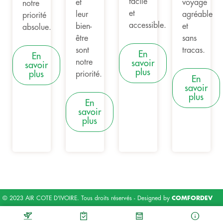
facile
et
voyage
notre
et
leur
agréable
priorité
accessible.
bien-
et
absolue.
être
sans
sont
tracas.
En
En
notre
savoir
savoir
plus
plus
priorité.
En
savoir
plus
En
savoir
plus
© 2023 AIR COTE D'IVOIRE. Tous droits réservés - Designed by
COMFORDEV